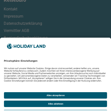
Reisebüro
Kontakt
Impressum
Datenschutzerklärung
Vermittler AGB
Barrierefreiheitserklärung
Service
Reisemonitor
Online Check-In Informationen
Reisehinweise
Aktuelles
Newsletter