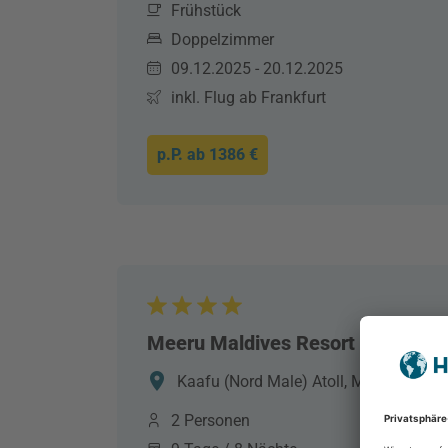
Frühstück
Doppelzimmer
09.12.2025 - 20.12.2025
inkl. Flug ab Frankfurt
p.P. ab
1386 €
Meeru Maldives Resort Island
Kaafu (Nord Male) Atoll, Malediven, M
2 Personen