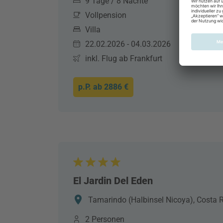
9 Tage / 8 Nächte
Vollpension
Villa
22.02.2026 - 04.03.2026
inkl. Flug ab Frankfurt
p.P. ab
2886 €
El Jardin Del Eden
Tamarindo (Halbinsel Nicoya), Costa R
2 Personen